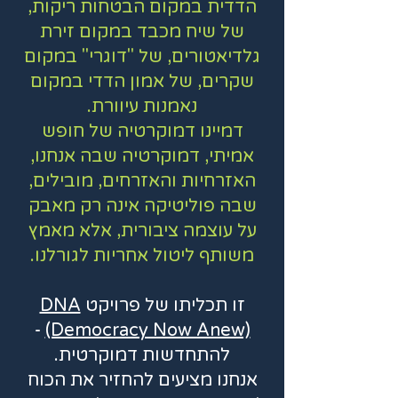
הדדית במקום הבטחות ריקות,
של שיח מכבד במקום זירת
גלדיאטורים, של "דוגרי" במקום
שקרים, של אמון הדדי במקום
נאמנות עיוורת.
דמיינו דמוקרטיה של חופש
אמיתי, דמוקרטיה שבה אנחנו,
האזרחיות והאזרחים, מובילים,
שבה פוליטיקה אינה רק מאבק
על עוצמה ציבורית, אלא מאמץ
משותף ליטול אחריות לגורלנו.
זו תכליתו של פרויקט
DNA
-
(Democracy Now Anew)
להתחדשות דמוקרטית.
אנחנו מציעים להחזיר את הכוח