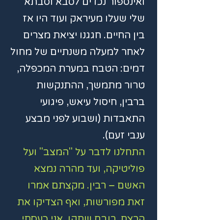
ואינספור נכדים לסבא וסבתא
שלי שעלו מעיראק ועוד היו אז
בין החיים. חגגנו יציאת מצרים
לאחר למעלה משנתיים של מחול
דמים: הטבח במערת המכפלה,
טרור מתמשך, ההתנקשות
ברבין, חיסול עיאש, פיגועי
התאבדות (ושבוע לפני מבצע
ענבי זעם).
התחלנו לדבר על "המצב" ועל
פוליטיקה, ועד מהרה נמצא
האשם – רבין. מקצתם אמרו
זאת מפורשות, ואף הצדיקו את
הרצח, רובם שתקו. אני כעסתי