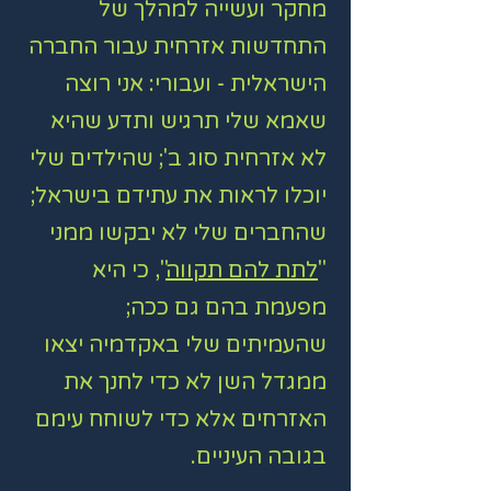
מחקר ועשייה למהלך של
התחדשות אזרחית עבור החברה
הישראלית - ועבורי: אני רוצה
שאמא שלי תרגיש ותדע שהיא
לא אזרחית סוג ב'; שהילדים שלי
יוכלו לראות את עתידם בישראל;
שהחברים שלי לא יבקשו ממני
"
לתת להם תקווה
", כי היא
מפעמת בהם גם ככה;
שהעמיתים שלי באקדמיה יצאו
ממגדל השן לא כדי לחנך את
האזרחים אלא כדי לשוחח עימם
בגובה העיניים.